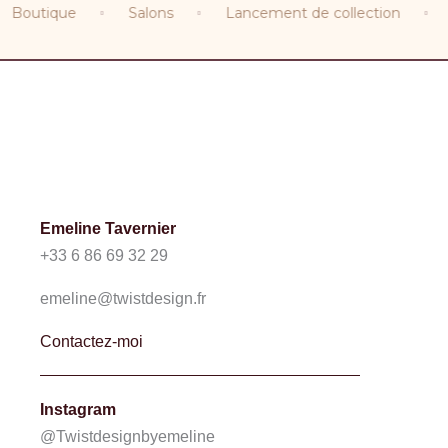
Boutique
Salons
Lancement de collection
E
Emeline Tavernier
+33 6 86 69 32 29
emeline@twistdesign.fr
Contactez-moi
Instagram
@Twistdesignbyemeline