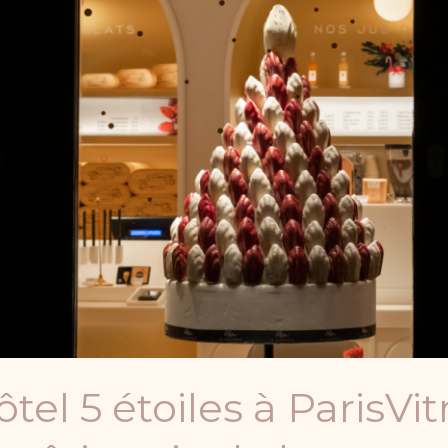
tel 5 étoiles à ParisVi