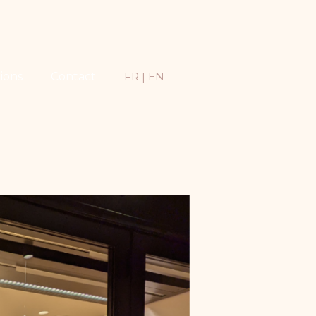
tions
Contact
FR |
EN