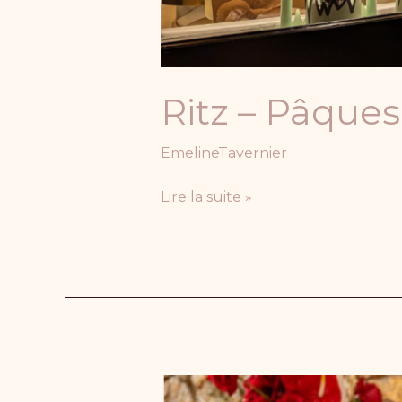
Ritz – Pâques
EmelineTavernier
Lire la suite »
Mariage