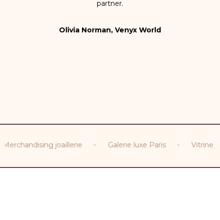
partner.
Olivia Norman, Venyx World
7 Days Ago
erchandising joaillerie
Galerie luxe Paris
Vitrine joai